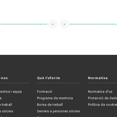
«
»
-nos
Què t'oferim
Normativa
rectiva i equip
Formació
Normativa d'us
s
Programa de mentoria
Protecció de dad
 treball
Borsa de treball
Política de cooki
s sòcies
Serveis a persones sòcies