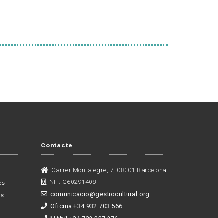
Contacte
Carrer Montalegre, 7, 08001 Barcelona
NIF. G60291408
es
comunicacio@gestiocultural.org
es
Oficina +34 932 703 566