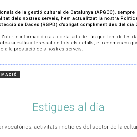
ionals de la gestió cultural de Catalunya (APGCC), sempre
litat dels nostres serveis, hem actualitzat la nostra Polít
tecció de Dades (RGPD) d'obligat compliment des del dia 
om
Línies de treball
Projectes
Serveis
A qui 
t'oferim informació clara i detallada de l'ús que fem de les dad
ctos.si estàs interessat en tots els detalls, et recomanem que
e a la prestació dels nostres serveis.
RMACIÓ
Estigues al dia
nvocatòries, activitats i notícies del sector de la cultu