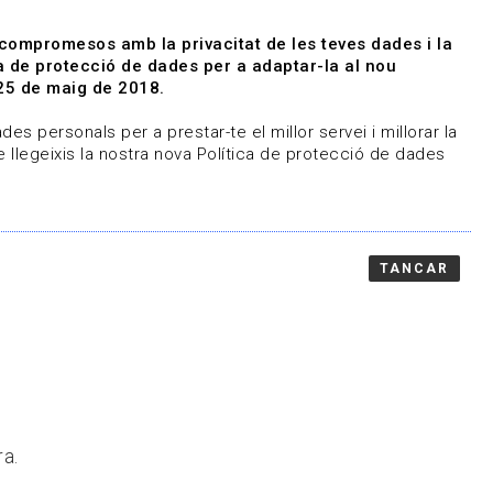
|
|
Agenda
Directori de documents
 compromesos amb la privacitat de les teves dades i la
ica de protecció de dades per a adaptar-la al nou
Associa't
Entra
25 de maig de 2018.
representem
Contacte
es personals per a prestar-te el millor servei i millorar la
 llegeixis la nostra nova Política de protecció de dades
TANCAR
ra.