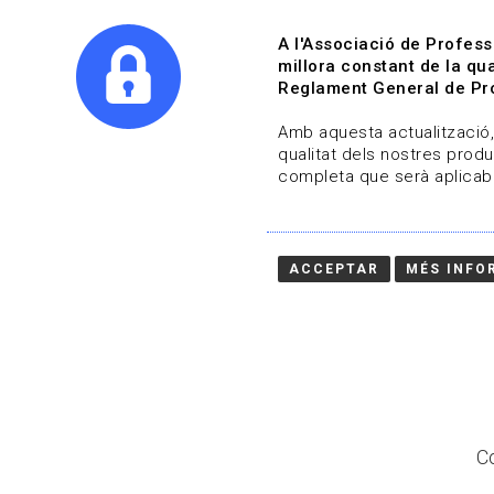
A l'Associació de Profess
millora constant de la qua
Reglament General de Pro
Qui s
Amb aquesta actualització, 
qualitat dels nostres produ
completa que serà aplicabl
Actualitza't
Vols estar al dia?
ACCEPTAR
MÉS INFO
HOME
/
BLOG
Co