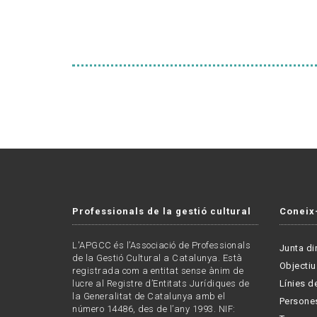
Professionals de la gestió cultural
Coneix
L'APGCC és l’Associació de Professionals
Junta di
de la Gestió Cultural a Catalunya. Està
Objectiu
registrada com a entitat sense ànim de
lucre al Registre d’Entitats Jurídiques de
Línies de
la Generalitat de Catalunya amb el
Persone
número 14486, des de l’any 1993. NIF: