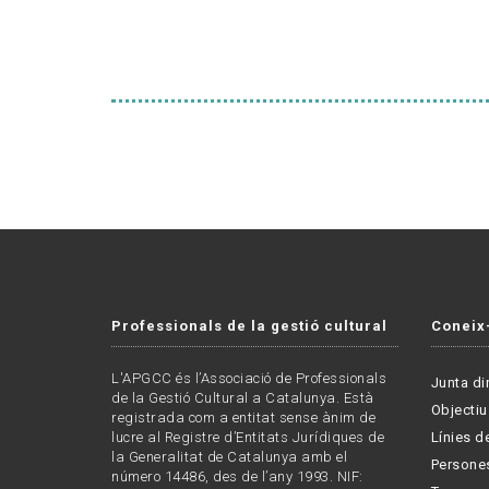
Professionals de la gestió cultural
Coneix
L'APGCC és l’Associació de Professionals
Junta di
de la Gestió Cultural a Catalunya. Està
Objectiu
registrada com a entitat sense ànim de
lucre al Registre d’Entitats Jurídiques de
Línies de
la Generalitat de Catalunya amb el
Persone
número 14486, des de l’any 1993. NIF: