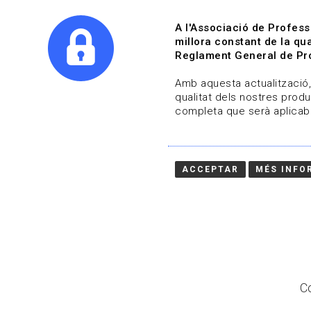
A l'Associació de Profess
millora constant de la qua
Reglament General de Pro
Qui s
Amb aquesta actualització, 
qualitat dels nostres produ
completa que serà aplicabl
Actualitza't
Vols estar al dia?
ACCEPTAR
MÉS INFO
HOME
/
BLOG
Co