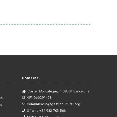
Contacte
Carrer Montalegre, 7, 08001 Barcelona
NIF. G60291408
es
comunicacio@gestiocultural.org
es
Oficina +34 932 703 566