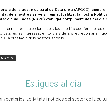
ionals de la gestió cultural de Catalunya (APGCC), sempre
litat dels nostres serveis, hem actualitzat la nostra Polít
tecció de Dades (RGPD) d'obligat compliment des del dia 
om
Línies de treball
Projectes
Serveis
A qui 
t'oferim informació clara i detallada de l'ús que fem de les dad
ctos.si estàs interessat en tots els detalls, et recomanem que
e a la prestació dels nostres serveis.
RMACIÓ
Estigues al dia
nvocatòries, activitats i notícies del sector de la cultu