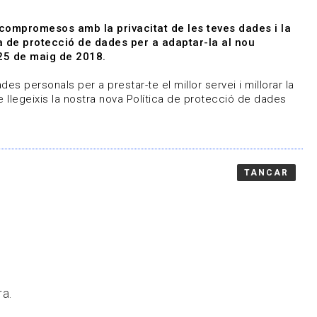
|
|
Agenda
Directori de documents
 compromesos amb la privacitat de les teves dades i la
ica de protecció de dades per a adaptar-la al nou
Associa't
Entra
25 de maig de 2018.
representem
Contacte
es personals per a prestar-te el millor servei i millorar la
 llegeixis la nostra nova Política de protecció de dades
TANCAR
ra.