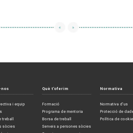
«
»
-nos
Què t'oferim
Normativa
rectiva i equip
Formació
Normativa d'us
s
Programa de mentoria
Protecció de dad
 treball
Borsa de treball
Política de cooki
s sòcies
Serveis a persones sòcies