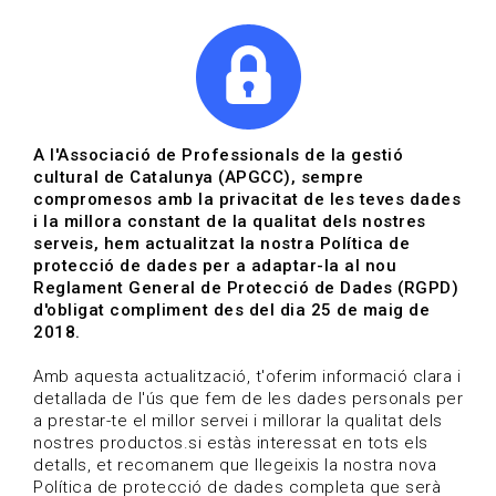
|
|
Agenda
Directori de documents
Actualitza't
A l'Associació de Professionals de la gestió
cultural de Catalunya (APGCC), sempre
Vols estar al dia?
compromesos amb la privacitat de les teves dades
i la millora constant de la qualitat dels nostres
serveis, hem actualitzat la nostra Política de
HOME
/
BLOG
protecció de dades per a adaptar-la al nou
Reglament General de Protecció de Dades (RGPD)
d'obligat compliment des del dia 25 de maig de
2018.
Estigues al dia
Amb aquesta actualització, t'oferim informació clara i
detallada de l'ús que fem de les dades personals per
a prestar-te el millor servei i millorar la qualitat dels
Convocatòries, activitats i notícies del sector de la
nostres productos.si estàs interessat en tots els
cultura.
detalls, et recomanem que llegeixis la nostra nova
Política de protecció de dades completa que serà