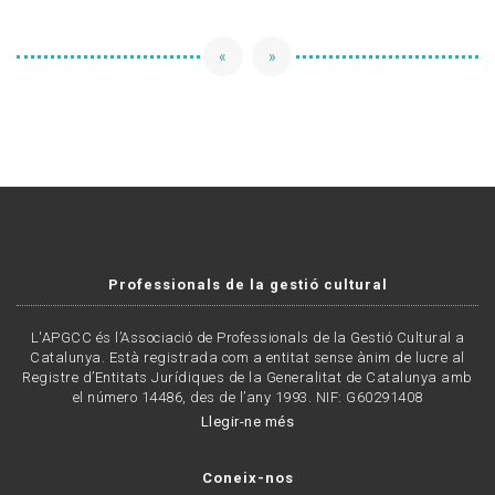
«
»
Professionals de la gestió cultural
L'APGCC és l’Associació de Professionals de la Gestió Cultural a
Catalunya. Està registrada com a entitat sense ànim de lucre al
Registre d’Entitats Jurídiques de la Generalitat de Catalunya amb
el número 14486, des de l’any 1993. NIF: G60291408
Llegir-ne més
Coneix-nos