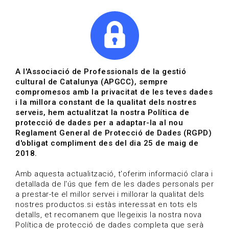
|
|
Agenda
Directori de documents
Actualitza't
A l'Associació de Professionals de la gestió
cultural de Catalunya (APGCC), sempre
Vols estar al dia?
compromesos amb la privacitat de les teves dades
i la millora constant de la qualitat dels nostres
serveis, hem actualitzat la nostra Política de
HOME
/
BLOG
protecció de dades per a adaptar-la al nou
Reglament General de Protecció de Dades (RGPD)
d'obligat compliment des del dia 25 de maig de
2018.
Estigues al dia
Amb aquesta actualització, t'oferim informació clara i
detallada de l'ús que fem de les dades personals per
a prestar-te el millor servei i millorar la qualitat dels
Convocatòries, activitats i notícies del sector de la
nostres productos.si estàs interessat en tots els
cultura.
detalls, et recomanem que llegeixis la nostra nova
Política de protecció de dades completa que serà