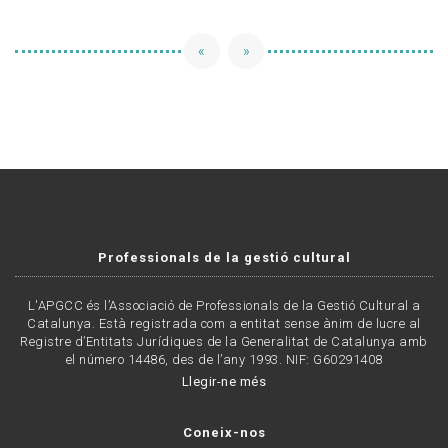
«
»
Professionals de la gestió cultural
L'APGCC és l’Associació de Professionals de la Gestió Cultural a
Catalunya. Està registrada com a entitat sense ànim de lucre al
Registre d’Entitats Jurídiques de la Generalitat de Catalunya amb
el número 14486, des de l’any 1993. NIF: G60291408
Llegir-ne més
Coneix-nos