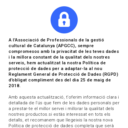
|
|
Agenda
Directori de documents
Actualitza't
A l'Associació de Professionals de la gestió
cultural de Catalunya (APGCC), sempre
Vols estar al dia?
compromesos amb la privacitat de les teves dades
i la millora constant de la qualitat dels nostres
serveis, hem actualitzat la nostra Política de
HOME
/
BLOG
protecció de dades per a adaptar-la al nou
Reglament General de Protecció de Dades (RGPD)
d'obligat compliment des del dia 25 de maig de
2018.
Estigues al dia
Amb aquesta actualització, t'oferim informació clara i
detallada de l'ús que fem de les dades personals per
a prestar-te el millor servei i millorar la qualitat dels
Convocatòries, activitats i notícies del sector de la
nostres productos.si estàs interessat en tots els
cultura.
detalls, et recomanem que llegeixis la nostra nova
Política de protecció de dades completa que serà