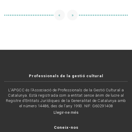
«
»
Professionals de la gestió cultural
L'APGCC és l’Associació de Professionals de la Gestió Cultural a
Catalunya. Està registrada com a entitat sense ànim de lucre al
Registre d’Entitats Jurídiques de la Generalitat de Catalunya amb
el número 14486, des de l’any 1993. NIF: G60291408
Llegir-ne més
Coneix-nos