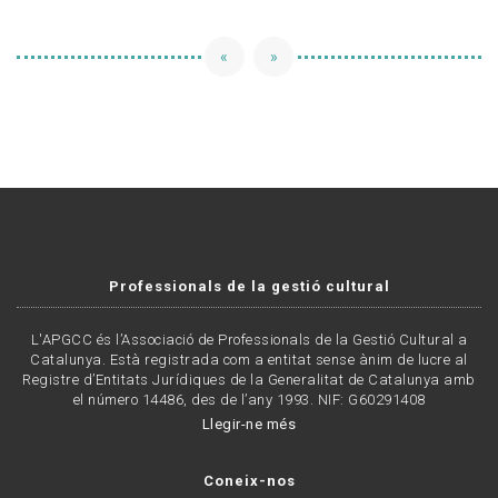
«
»
Professionals de la gestió cultural
L'APGCC és l’Associació de Professionals de la Gestió Cultural a
Catalunya. Està registrada com a entitat sense ànim de lucre al
Registre d’Entitats Jurídiques de la Generalitat de Catalunya amb
el número 14486, des de l’any 1993. NIF: G60291408
Llegir-ne més
Coneix-nos