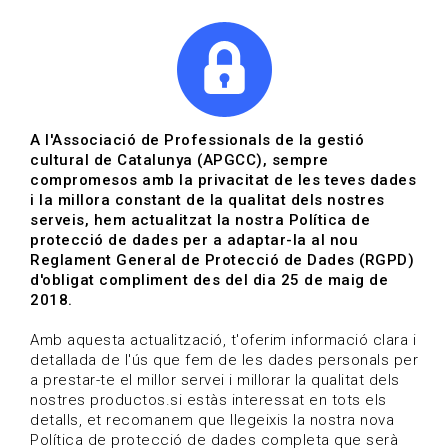
|
|
Agenda
Directori de documents
Actualitza't
A l'Associació de Professionals de la gestió
cultural de Catalunya (APGCC), sempre
Vols estar al dia?
compromesos amb la privacitat de les teves dades
i la millora constant de la qualitat dels nostres
serveis, hem actualitzat la nostra Política de
HOME
/
BLOG
protecció de dades per a adaptar-la al nou
Reglament General de Protecció de Dades (RGPD)
d'obligat compliment des del dia 25 de maig de
2018.
Estigues al dia
Amb aquesta actualització, t'oferim informació clara i
detallada de l'ús que fem de les dades personals per
a prestar-te el millor servei i millorar la qualitat dels
Convocatòries, activitats i notícies del sector de la
nostres productos.si estàs interessat en tots els
cultura.
detalls, et recomanem que llegeixis la nostra nova
Política de protecció de dades completa que serà