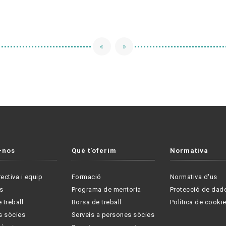
«
»
-nos
Què t'oferim
Normativa
rectiva i equip
Formació
Normativa d'us
s
Programa de mentoria
Protecció de dad
 treball
Borsa de treball
Política de cooki
s sòcies
Serveis a persones sòcies