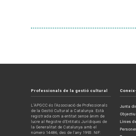
Professionals de la gestió cultural
Coneix
L'APGCC és l’Associació de Professionals
Junta di
de la Gestió Cultural a Catalunya. Està
Objectiu
registrada com a entitat sense ànim de
lucre al Registre d’Entitats Jurídiques de
Línies de
la Generalitat de Catalunya amb el
Persone
número 14486, des de l’any 1993. NIF: