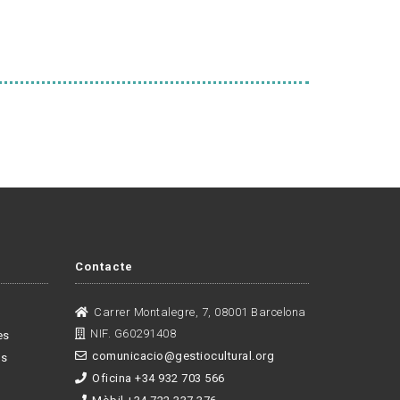
Contacte
Carrer Montalegre, 7, 08001 Barcelona
NIF. G60291408
es
comunicacio@gestiocultural.org
es
Oficina +34 932 703 566