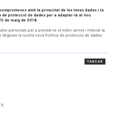
|
|
Agenda
Directori de documents
 compromesos amb la privacitat de les teves dades i la
ica de protecció de dades per a adaptar-la al nou
Associa't
Entra
25 de maig de 2018.
representem
Contacte
es personals per a prestar-te el millor servei i millorar la
 llegeixis la nostra nova Política de protecció de dades
TANCAR
ra.