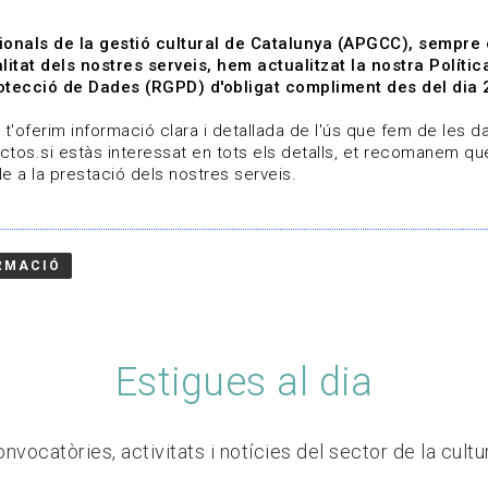
ionals de la gestió cultural de Catalunya (APGCC), sempre
litat dels nostres serveis, hem actualitzat la nostra Polít
tecció de Dades (RGPD) d'obligat compliment des del dia 
om
Línies de treball
Projectes
Serveis
A qui 
t'oferim informació clara i detallada de l'ús que fem de les dad
ctos.si estàs interessat en tots els detalls, et recomanem que
e a la prestació dels nostres serveis.
RMACIÓ
Estigues al dia
nvocatòries, activitats i notícies del sector de la cultu