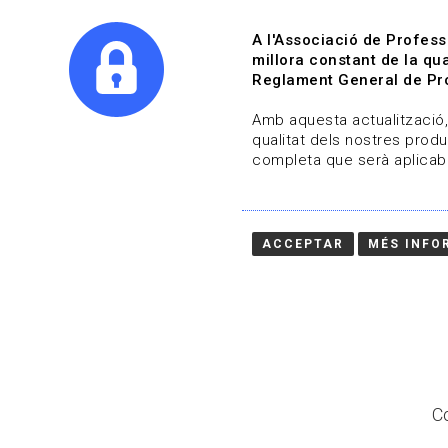
A l'Associació de Profess
millora constant de la qua
Reglament General de Pro
Qui s
Amb aquesta actualització, 
qualitat dels nostres produ
completa que serà aplicabl
Actualitza't
Vols estar al dia?
ACCEPTAR
MÉS INFO
HOME
/
BLOG
Co