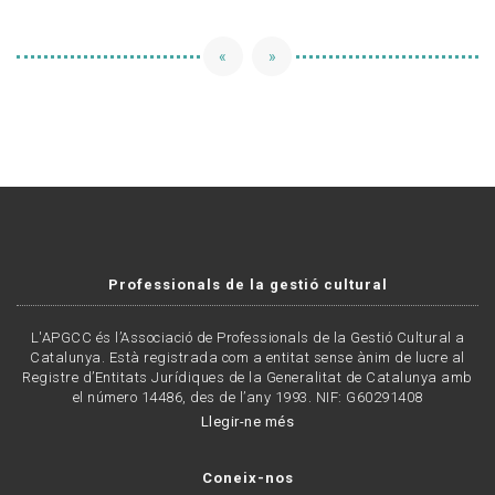
«
»
Professionals de la gestió cultural
L'APGCC és l’Associació de Professionals de la Gestió Cultural a
Catalunya. Està registrada com a entitat sense ànim de lucre al
Registre d’Entitats Jurídiques de la Generalitat de Catalunya amb
el número 14486, des de l’any 1993. NIF: G60291408
Llegir-ne més
Coneix-nos