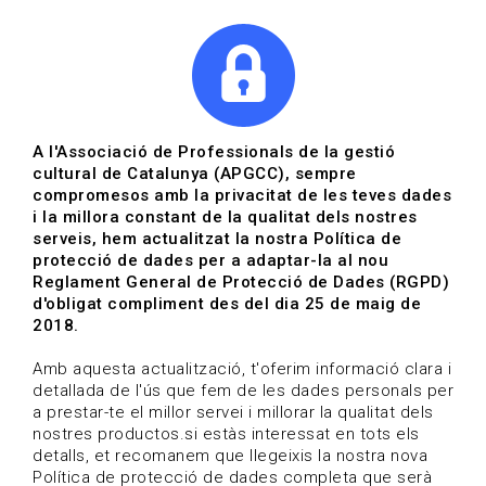
|
|
Agenda
Directori de documents
Actualitza't
A l'Associació de Professionals de la gestió
cultural de Catalunya (APGCC), sempre
Vols estar al dia?
compromesos amb la privacitat de les teves dades
i la millora constant de la qualitat dels nostres
serveis, hem actualitzat la nostra Política de
HOME
/
BLOG
protecció de dades per a adaptar-la al nou
Reglament General de Protecció de Dades (RGPD)
d'obligat compliment des del dia 25 de maig de
2018.
Estigues al dia
Amb aquesta actualització, t'oferim informació clara i
detallada de l'ús que fem de les dades personals per
a prestar-te el millor servei i millorar la qualitat dels
Convocatòries, activitats i notícies del sector de la
nostres productos.si estàs interessat en tots els
cultura.
detalls, et recomanem que llegeixis la nostra nova
Política de protecció de dades completa que serà