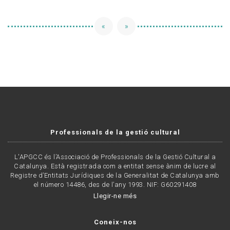
«
»
Professionals de la gestió cultural
L'APGCC és l’Associació de Professionals de la Gestió Cultural a
Catalunya. Està registrada com a entitat sense ànim de lucre al
Registre d’Entitats Jurídiques de la Generalitat de Catalunya amb
el número 14486, des de l’any 1993. NIF: G60291408
Llegir-ne més
Coneix-nos