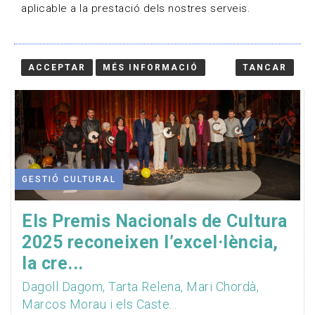
aplicable a la prestació dels nostres serveis.
ACCEPTAR
MÉS INFORMACIÓ
TANCAR
GESTIÓ CULTURAL
Els Premis Nacionals de Cultura
2025 reconeixen l’excel·lència,
la cre...
Dagoll Dagom, Tarta Relena, Mari Chordà,
Marcos Morau i els Caste...