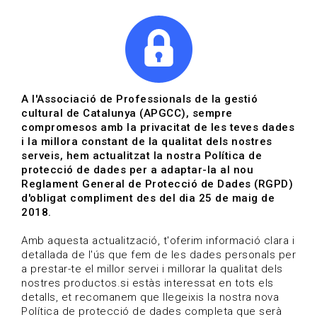
|
|
Agenda
Directori de documents
Actualitza't
A l'Associació de Professionals de la gestió
cultural de Catalunya (APGCC), sempre
Vols estar al dia?
compromesos amb la privacitat de les teves dades
i la millora constant de la qualitat dels nostres
serveis, hem actualitzat la nostra Política de
HOME
/
BLOG
protecció de dades per a adaptar-la al nou
Reglament General de Protecció de Dades (RGPD)
d'obligat compliment des del dia 25 de maig de
2018.
Estigues al dia
Amb aquesta actualització, t'oferim informació clara i
detallada de l'ús que fem de les dades personals per
a prestar-te el millor servei i millorar la qualitat dels
Convocatòries, activitats i notícies del sector de la
nostres productos.si estàs interessat en tots els
cultura.
detalls, et recomanem que llegeixis la nostra nova
Política de protecció de dades completa que serà