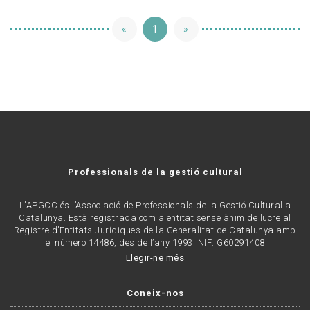
«
1
»
Professionals de la gestió cultural
L'APGCC és l’Associació de Professionals de la Gestió Cultural a
Catalunya. Està registrada com a entitat sense ànim de lucre al
Registre d’Entitats Jurídiques de la Generalitat de Catalunya amb
el número 14486, des de l’any 1993. NIF: G60291408
Llegir-ne més
Coneix-nos