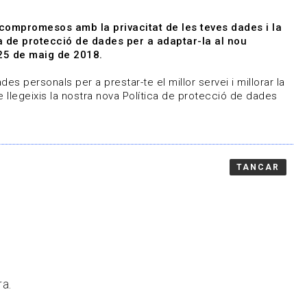
|
|
Agenda
Directori de documents
 compromesos amb la privacitat de les teves dades i la
ica de protecció de dades per a adaptar-la al nou
Associa't
Entra
25 de maig de 2018.
representem
Contacte
es personals per a prestar-te el millor servei i millorar la
 llegeixis la nostra nova Política de protecció de dades
TANCAR
ra.