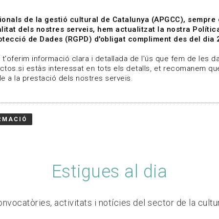
ionals de la gestió cultural de Catalunya (APGCC), sempre
litat dels nostres serveis, hem actualitzat la nostra Polít
tecció de Dades (RGPD) d'obligat compliment des del dia 
om
Línies de treball
Projectes
Serveis
A qui 
t'oferim informació clara i detallada de l'ús que fem de les dad
ctos.si estàs interessat en tots els detalls, et recomanem que
e a la prestació dels nostres serveis.
RMACIÓ
Estigues al dia
nvocatòries, activitats i notícies del sector de la cultu