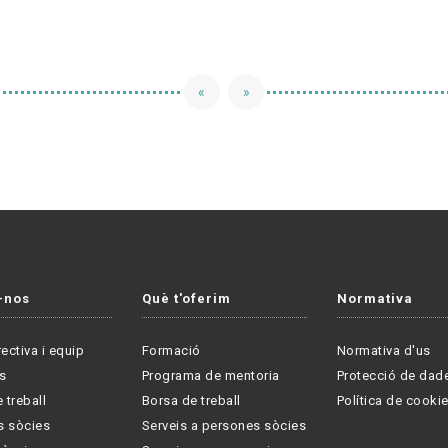
«
»
-nos
Què t'oferim
Normativa
rectiva i equip
Formació
Normativa d'us
s
Programa de mentoria
Protecció de dad
 treball
Borsa de treball
Política de cooki
s sòcies
Serveis a persones sòcies