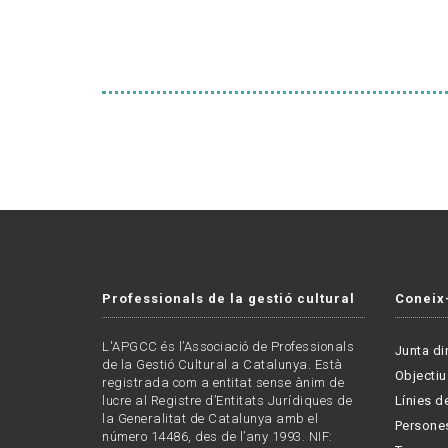
Professionals de la gestió cultural
Coneix
L'APGCC és l’Associació de Professionals
Junta di
de la Gestió Cultural a Catalunya. Està
Objectiu
registrada com a entitat sense ànim de
lucre al Registre d’Entitats Jurídiques de
Línies de
la Generalitat de Catalunya amb el
Persone
número 14486, des de l’any 1993. NIF: