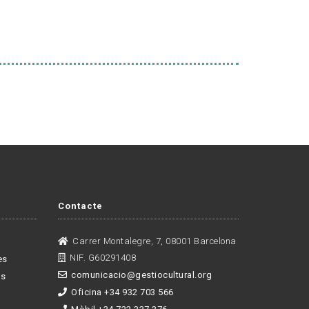
Contacte
Carrer Montalegre, 7, 08001 Barcelona
NIF. G60291408
es
comunicacio@gestiocultural.org
es
Oficina +34 932 703 566