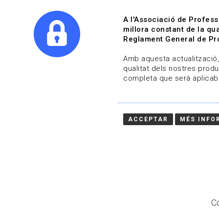
A l'Associació de Profess
millora constant de la qua
Reglament General de Pro
Qui s
Amb aquesta actualització, 
qualitat dels nostres produ
completa que serà aplicabl
Actualitza't
Vols estar al dia?
ACCEPTAR
MÉS INFO
HOME
/
BLOG
Co