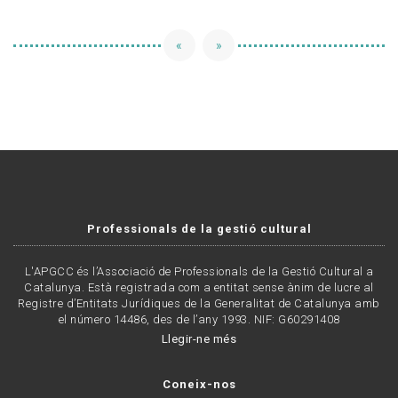
«
»
Professionals de la gestió cultural
L'APGCC és l’Associació de Professionals de la Gestió Cultural a
Catalunya. Està registrada com a entitat sense ànim de lucre al
Registre d’Entitats Jurídiques de la Generalitat de Catalunya amb
el número 14486, des de l’any 1993. NIF: G60291408
Llegir-ne més
Coneix-nos