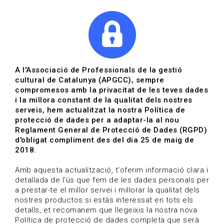
|
|
Agenda
Directori de documents
Actualitza't
A l'Associació de Professionals de la gestió
cultural de Catalunya (APGCC), sempre
Vols estar al dia?
compromesos amb la privacitat de les teves dades
i la millora constant de la qualitat dels nostres
serveis, hem actualitzat la nostra Política de
HOME
/
BLOG
protecció de dades per a adaptar-la al nou
Reglament General de Protecció de Dades (RGPD)
d'obligat compliment des del dia 25 de maig de
2018.
Estigues al dia
Amb aquesta actualització, t'oferim informació clara i
detallada de l'ús que fem de les dades personals per
a prestar-te el millor servei i millorar la qualitat dels
Convocatòries, activitats i notícies del sector de la
nostres productos.si estàs interessat en tots els
cultura.
detalls, et recomanem que llegeixis la nostra nova
Política de protecció de dades completa que serà