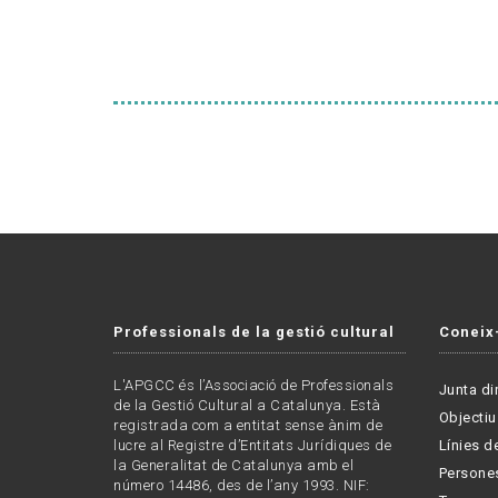
Professionals de la gestió cultural
Coneix
L'APGCC és l’Associació de Professionals
Junta di
de la Gestió Cultural a Catalunya. Està
Objectiu
registrada com a entitat sense ànim de
lucre al Registre d’Entitats Jurídiques de
Línies de
la Generalitat de Catalunya amb el
Persone
número 14486, des de l’any 1993. NIF: