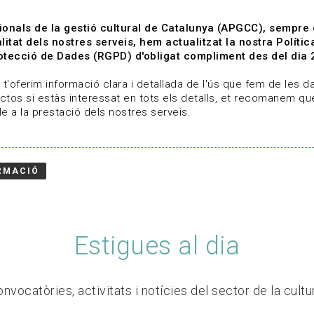
ionals de la gestió cultural de Catalunya (APGCC), sempre
litat dels nostres serveis, hem actualitzat la nostra Polít
tecció de Dades (RGPD) d'obligat compliment des del dia 
om
Línies de treball
Projectes
Serveis
A qui 
t'oferim informació clara i detallada de l'ús que fem de les dad
ctos.si estàs interessat en tots els detalls, et recomanem que
e a la prestació dels nostres serveis.
RMACIÓ
Estigues al dia
nvocatòries, activitats i notícies del sector de la cultu