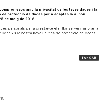
|
|
Agenda
Directori de documents
 compromesos amb la privacitat de les teves dades i la
ica de protecció de dades per a adaptar-la al nou
Associa't
Entra
25 de maig de 2018.
representem
Contacte
es personals per a prestar-te el millor servei i millorar la
 llegeixis la nostra nova Política de protecció de dades
TANCAR
ra.