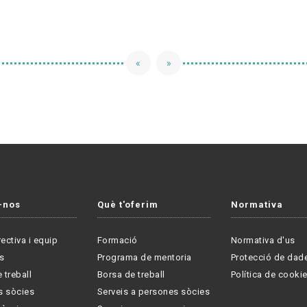
«
»
-nos
Què t'oferim
Normativa
rectiva i equip
Formació
Normativa d'us
s
Programa de mentoria
Protecció de dad
 treball
Borsa de treball
Política de cooki
s sòcies
Serveis a persones sòcies