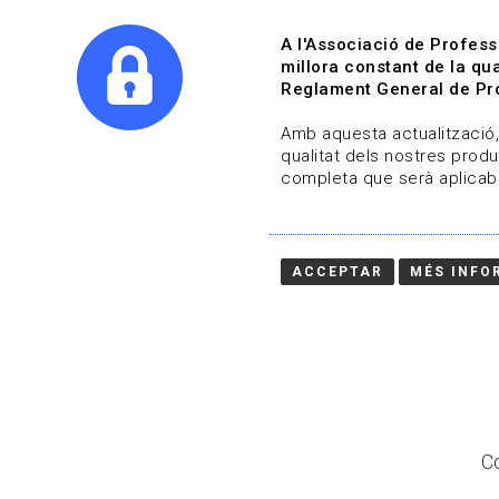
A l'Associació de Profess
millora constant de la qua
Reglament General de Pro
Qui s
Amb aquesta actualització, 
qualitat dels nostres produ
completa que serà aplicabl
Actualitza't
Vols estar al dia?
ACCEPTAR
MÉS INFO
HOME
/
BLOG
Co