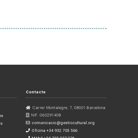
Contacte
Carrer Montalegre, 7, 08001 Barcelona
NIF. G60291408
es
comunicacio@gestiocultural.org
es
Oficina +34 932 703 566