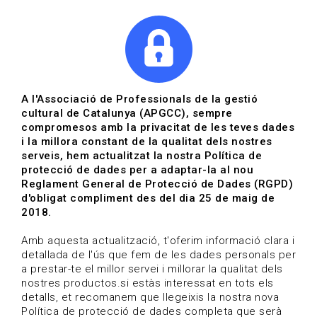
|
|
Agenda
Directori de documents
Actualitza't
A l'Associació de Professionals de la gestió
cultural de Catalunya (APGCC), sempre
Vols estar al dia?
compromesos amb la privacitat de les teves dades
i la millora constant de la qualitat dels nostres
serveis, hem actualitzat la nostra Política de
HOME
/
BLOG
protecció de dades per a adaptar-la al nou
Reglament General de Protecció de Dades (RGPD)
d'obligat compliment des del dia 25 de maig de
2018.
Estigues al dia
Amb aquesta actualització, t'oferim informació clara i
detallada de l'ús que fem de les dades personals per
a prestar-te el millor servei i millorar la qualitat dels
Convocatòries, activitats i notícies del sector de la
nostres productos.si estàs interessat en tots els
cultura.
detalls, et recomanem que llegeixis la nostra nova
Política de protecció de dades completa que serà