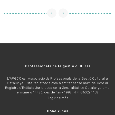
«
»
Professionals de la gestió cultural
L'APGCC és l’Associació de Professionals de la Gestió Cultural a
Catalunya. Està registrada com a entitat sense ànim de lucre al
Registre d’Entitats Jurídiques de la Generalitat de Catalunya amb
el número 14486, des de l’any 1993. NIF: G60291408
Llegir-ne més
Coneix-nos