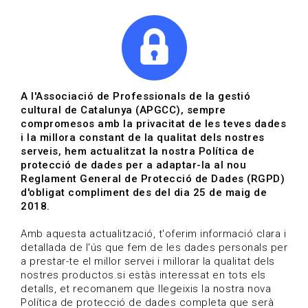
|
|
Agenda
Directori de documents
Actualitza't
A l'Associació de Professionals de la gestió
cultural de Catalunya (APGCC), sempre
Vols estar al dia?
compromesos amb la privacitat de les teves dades
i la millora constant de la qualitat dels nostres
serveis, hem actualitzat la nostra Política de
HOME
/
BLOG
protecció de dades per a adaptar-la al nou
Reglament General de Protecció de Dades (RGPD)
d'obligat compliment des del dia 25 de maig de
2018.
Estigues al dia
Amb aquesta actualització, t'oferim informació clara i
detallada de l'ús que fem de les dades personals per
a prestar-te el millor servei i millorar la qualitat dels
Convocatòries, activitats i notícies del sector de la
nostres productos.si estàs interessat en tots els
cultura.
detalls, et recomanem que llegeixis la nostra nova
Política de protecció de dades completa que serà