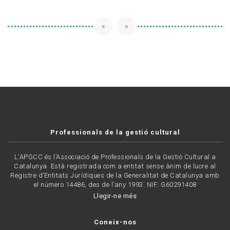
«
»
Professionals de la gestió cultural
L'APGCC és l’Associació de Professionals de la Gestió Cultural a
Catalunya. Està registrada com a entitat sense ànim de lucre al
Registre d’Entitats Jurídiques de la Generalitat de Catalunya amb
el número 14486, des de l’any 1993. NIF: G60291408
Llegir-ne més
Coneix-nos