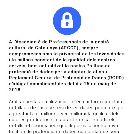
|
|
Agenda
Directori de documents
Actualitza't
A l'Associació de Professionals de la gestió
cultural de Catalunya (APGCC), sempre
Vols estar al dia?
compromesos amb la privacitat de les teves dades
i la millora constant de la qualitat dels nostres
serveis, hem actualitzat la nostra Política de
HOME
/
BLOG
protecció de dades per a adaptar-la al nou
Reglament General de Protecció de Dades (RGPD)
d'obligat compliment des del dia 25 de maig de
2018.
Estigues al dia
Amb aquesta actualització, t'oferim informació clara i
detallada de l'ús que fem de les dades personals per
a prestar-te el millor servei i millorar la qualitat dels
Convocatòries, activitats i notícies del sector de la
nostres productos.si estàs interessat en tots els
cultura.
detalls, et recomanem que llegeixis la nostra nova
Política de protecció de dades completa que serà