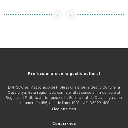
«
»
Professionals de la gestió cultural
L'APGCC és l’Associació de Professionals de la Gestió Cultural a
Catalunya. Està registrada com a entitat sense ànim de lucre al
Registre d’Entitats Jurídiques de la Generalitat de Catalunya amb
el número 14486, des de l’any 1993. NIF: G60291408
Llegir-ne més
Coneix-nos