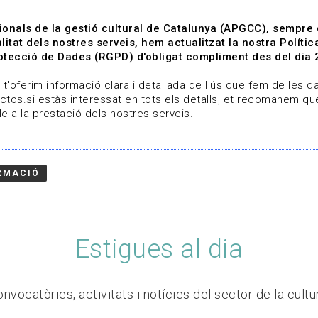
ionals de la gestió cultural de Catalunya (APGCC), sempre
litat dels nostres serveis, hem actualitzat la nostra Polít
tecció de Dades (RGPD) d'obligat compliment des del dia 
om
Línies de treball
Projectes
Serveis
A qui 
t'oferim informació clara i detallada de l'ús que fem de les dad
ctos.si estàs interessat en tots els detalls, et recomanem que
e a la prestació dels nostres serveis.
RMACIÓ
Estigues al dia
nvocatòries, activitats i notícies del sector de la cultu