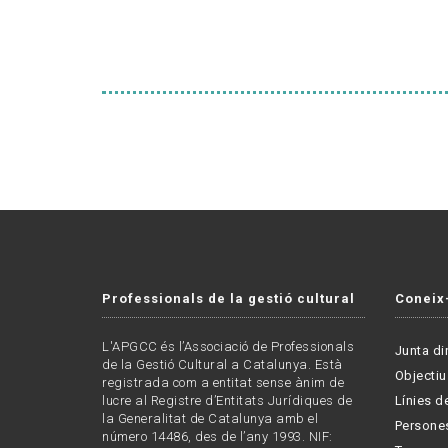
Professionals de la gestió cultural
Coneix
L'APGCC és l’Associació de Professionals
Junta di
de la Gestió Cultural a Catalunya. Està
Objectiu
registrada com a entitat sense ànim de
lucre al Registre d’Entitats Jurídiques de
Línies de
la Generalitat de Catalunya amb el
Persone
número 14486, des de l’any 1993. NIF: