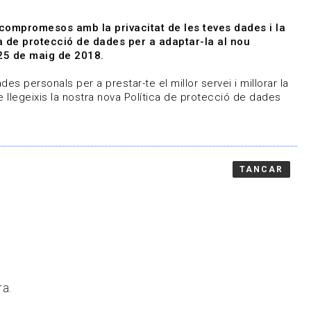
|
|
Agenda
Directori de documents
 compromesos amb la privacitat de les teves dades i la
ica de protecció de dades per a adaptar-la al nou
Associa't
Entra
25 de maig de 2018.
representem
Contacte
es personals per a prestar-te el millor servei i millorar la
 llegeixis la nostra nova Política de protecció de dades
TANCAR
ra.