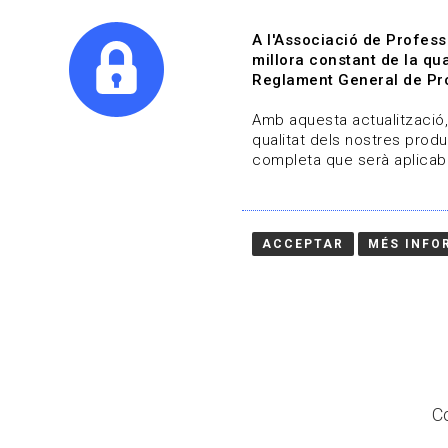
A l'Associació de Profess
millora constant de la qua
Reglament General de Pro
Qui s
Amb aquesta actualització, 
qualitat dels nostres produ
completa que serà aplicabl
Actualitza't
Vols estar al dia?
ACCEPTAR
MÉS INFO
HOME
/
BLOG
Co