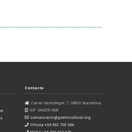
Contacte
Carrer Montalegre, 7, 08001 Barcelona
NIF. G60291408
es
comunicacio@gestiocultural.org
es
Oficina +34 932 703 566