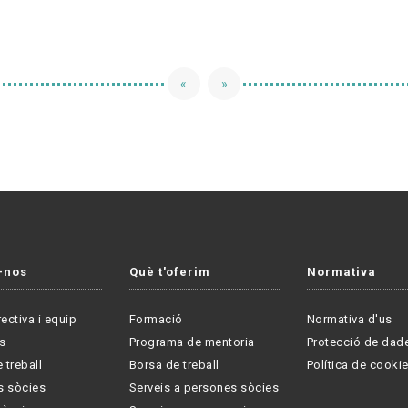
«
»
-nos
Què t'oferim
Normativa
rectiva i equip
Formació
Normativa d'us
s
Programa de mentoria
Protecció de dad
 treball
Borsa de treball
Política de cooki
s sòcies
Serveis a persones sòcies