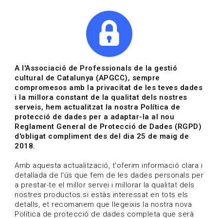
|
|
Agenda
Directori de documents
Actualitza't
A l'Associació de Professionals de la gestió
cultural de Catalunya (APGCC), sempre
Vols estar al dia?
compromesos amb la privacitat de les teves dades
i la millora constant de la qualitat dels nostres
serveis, hem actualitzat la nostra Política de
HOME
/
BLOG
protecció de dades per a adaptar-la al nou
Reglament General de Protecció de Dades (RGPD)
d'obligat compliment des del dia 25 de maig de
2018.
Estigues al dia
Amb aquesta actualització, t'oferim informació clara i
detallada de l'ús que fem de les dades personals per
a prestar-te el millor servei i millorar la qualitat dels
Convocatòries, activitats i notícies del sector de la
nostres productos.si estàs interessat en tots els
cultura.
detalls, et recomanem que llegeixis la nostra nova
Política de protecció de dades completa que serà