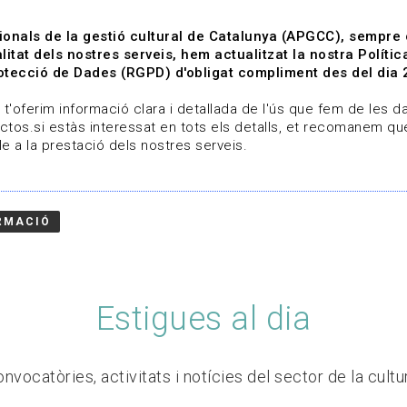
ionals de la gestió cultural de Catalunya (APGCC), sempre
litat dels nostres serveis, hem actualitzat la nostra Polít
tecció de Dades (RGPD) d'obligat compliment des del dia 
om
Línies de treball
Projectes
Serveis
A qui 
t'oferim informació clara i detallada de l'ús que fem de les dad
ctos.si estàs interessat en tots els detalls, et recomanem que
e a la prestació dels nostres serveis.
RMACIÓ
Estigues al dia
nvocatòries, activitats i notícies del sector de la cultu