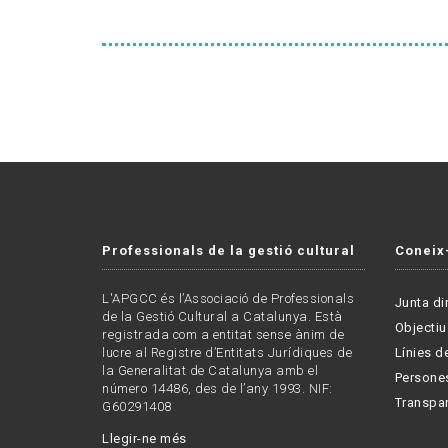
Professionals de la gestió cultural
Coneix
L'APGCC és l’Associació de Professionals
Junta di
de la Gestió Cultural a Catalunya. Està
Objectiu
registrada com a entitat sense ànim de
lucre al Registre d’Entitats Jurídiques de
Línies de
la Generalitat de Catalunya amb el
Persone
número 14486, des de l’any 1993. NIF:
Transpa
G60291408
Llegir-ne més