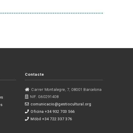
Contacte
Carrer Montalegre, 7, 08001 Barcelona
NIF. G60291408
es
comunicacio@gestiocultural.org
es
Oficina +34 932 703 566
Mòbil +34 722 337 376