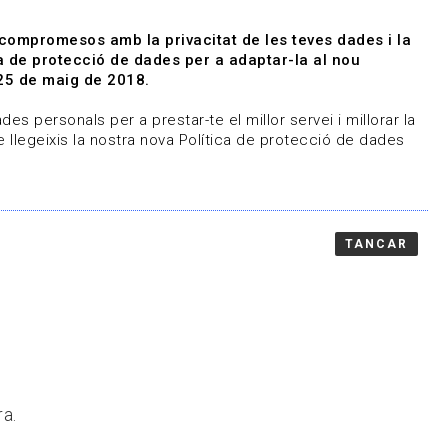
|
|
Agenda
Directori de documents
 compromesos amb la privacitat de les teves dades i la
ica de protecció de dades per a adaptar-la al nou
Associa't
Entra
25 de maig de 2018.
representem
Contacte
es personals per a prestar-te el millor servei i millorar la
 llegeixis la nostra nova Política de protecció de dades
TANCAR
ra.