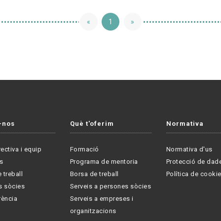
«
1
»
-nos
Què t'oferim
Normativa
rectiva i equip
Formació
Normativa d'us
s
Programa de mentoria
Protecció de dad
 treball
Borsa de treball
Política de cooki
s sòcies
Serveis a persones sòcies
rència
Serveis a empreses i
organitzacions