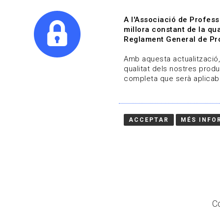
A l'Associació de Profess
millora constant de la qua
Reglament General de Pro
Qui s
Amb aquesta actualització, 
qualitat dels nostres produ
completa que serà aplicabl
Actualitza't
Vols estar al dia?
ACCEPTAR
MÉS INFO
HOME
/
BLOG
Co