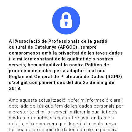
|
|
Agenda
Directori de documents
Actualitza't
A l'Associació de Professionals de la gestió
cultural de Catalunya (APGCC), sempre
Vols estar al dia?
compromesos amb la privacitat de les teves dades
i la millora constant de la qualitat dels nostres
serveis, hem actualitzat la nostra Política de
HOME
/
BLOG
protecció de dades per a adaptar-la al nou
Reglament General de Protecció de Dades (RGPD)
d'obligat compliment des del dia 25 de maig de
2018.
Estigues al dia
Amb aquesta actualització, t'oferim informació clara i
detallada de l'ús que fem de les dades personals per
a prestar-te el millor servei i millorar la qualitat dels
Convocatòries, activitats i notícies del sector de la
nostres productos.si estàs interessat en tots els
cultura.
detalls, et recomanem que llegeixis la nostra nova
Política de protecció de dades completa que serà