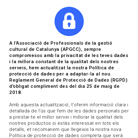
|
|
Agenda
Directori de documents
Actualitza't
A l'Associació de Professionals de la gestió
cultural de Catalunya (APGCC), sempre
Vols estar al dia?
compromesos amb la privacitat de les teves dades
i la millora constant de la qualitat dels nostres
serveis, hem actualitzat la nostra Política de
HOME
/
BLOG
protecció de dades per a adaptar-la al nou
Reglament General de Protecció de Dades (RGPD)
d'obligat compliment des del dia 25 de maig de
2018.
Estigues al dia
Amb aquesta actualització, t'oferim informació clara i
detallada de l'ús que fem de les dades personals per
a prestar-te el millor servei i millorar la qualitat dels
Convocatòries, activitats i notícies del sector de la
nostres productos.si estàs interessat en tots els
cultura.
detalls, et recomanem que llegeixis la nostra nova
Política de protecció de dades completa que serà