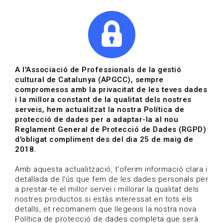
|
|
Agenda
Directori de documents
Actualitza't
A l'Associació de Professionals de la gestió
cultural de Catalunya (APGCC), sempre
Vols estar al dia?
compromesos amb la privacitat de les teves dades
i la millora constant de la qualitat dels nostres
serveis, hem actualitzat la nostra Política de
HOME
/
BLOG
protecció de dades per a adaptar-la al nou
Reglament General de Protecció de Dades (RGPD)
d'obligat compliment des del dia 25 de maig de
2018.
Estigues al dia
Amb aquesta actualització, t'oferim informació clara i
detallada de l'ús que fem de les dades personals per
a prestar-te el millor servei i millorar la qualitat dels
Convocatòries, activitats i notícies del sector de la
nostres productos.si estàs interessat en tots els
cultura.
detalls, et recomanem que llegeixis la nostra nova
Política de protecció de dades completa que serà