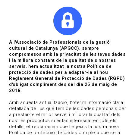
|
|
Agenda
Directori de documents
Actualitza't
A l'Associació de Professionals de la gestió
cultural de Catalunya (APGCC), sempre
Vols estar al dia?
compromesos amb la privacitat de les teves dades
i la millora constant de la qualitat dels nostres
serveis, hem actualitzat la nostra Política de
HOME
/
BLOG
protecció de dades per a adaptar-la al nou
Reglament General de Protecció de Dades (RGPD)
d'obligat compliment des del dia 25 de maig de
2018.
Estigues al dia
Amb aquesta actualització, t'oferim informació clara i
detallada de l'ús que fem de les dades personals per
a prestar-te el millor servei i millorar la qualitat dels
Convocatòries, activitats i notícies del sector de la
nostres productos.si estàs interessat en tots els
cultura.
detalls, et recomanem que llegeixis la nostra nova
Política de protecció de dades completa que serà