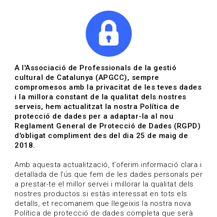
|
|
Agenda
Directori de documents
Actualitza't
A l'Associació de Professionals de la gestió
cultural de Catalunya (APGCC), sempre
Vols estar al dia?
compromesos amb la privacitat de les teves dades
i la millora constant de la qualitat dels nostres
serveis, hem actualitzat la nostra Política de
HOME
/
BLOG
protecció de dades per a adaptar-la al nou
Reglament General de Protecció de Dades (RGPD)
d'obligat compliment des del dia 25 de maig de
2018.
Estigues al dia
Amb aquesta actualització, t'oferim informació clara i
detallada de l'ús que fem de les dades personals per
a prestar-te el millor servei i millorar la qualitat dels
Convocatòries, activitats i notícies del sector de la
nostres productos.si estàs interessat en tots els
cultura.
detalls, et recomanem que llegeixis la nostra nova
Política de protecció de dades completa que serà