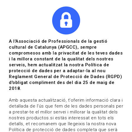
|
|
Agenda
Directori de documents
Actualitza't
A l'Associació de Professionals de la gestió
cultural de Catalunya (APGCC), sempre
Vols estar al dia?
compromesos amb la privacitat de les teves dades
i la millora constant de la qualitat dels nostres
serveis, hem actualitzat la nostra Política de
HOME
/
BLOG
protecció de dades per a adaptar-la al nou
Reglament General de Protecció de Dades (RGPD)
d'obligat compliment des del dia 25 de maig de
2018.
Estigues al dia
Amb aquesta actualització, t'oferim informació clara i
detallada de l'ús que fem de les dades personals per
a prestar-te el millor servei i millorar la qualitat dels
Convocatòries, activitats i notícies del sector de la
nostres productos.si estàs interessat en tots els
cultura.
detalls, et recomanem que llegeixis la nostra nova
Política de protecció de dades completa que serà