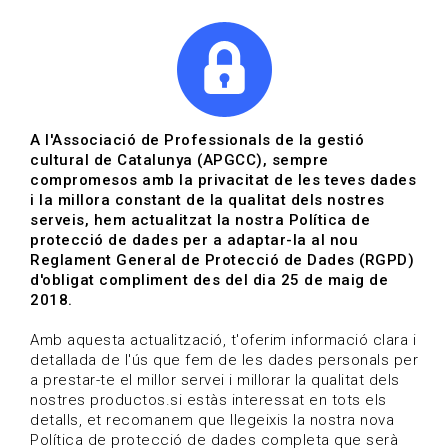
|
|
Agenda
Directori de documents
Actualitza't
A l'Associació de Professionals de la gestió
cultural de Catalunya (APGCC), sempre
Vols estar al dia?
compromesos amb la privacitat de les teves dades
i la millora constant de la qualitat dels nostres
serveis, hem actualitzat la nostra Política de
HOME
/
BLOG
protecció de dades per a adaptar-la al nou
Reglament General de Protecció de Dades (RGPD)
d'obligat compliment des del dia 25 de maig de
2018.
Estigues al dia
Amb aquesta actualització, t'oferim informació clara i
detallada de l'ús que fem de les dades personals per
a prestar-te el millor servei i millorar la qualitat dels
Convocatòries, activitats i notícies del sector de la
nostres productos.si estàs interessat en tots els
cultura.
detalls, et recomanem que llegeixis la nostra nova
Política de protecció de dades completa que serà