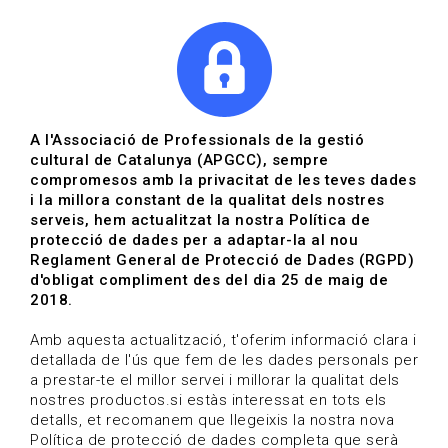
|
|
Agenda
Directori de documents
Actualitza't
A l'Associació de Professionals de la gestió
cultural de Catalunya (APGCC), sempre
Vols estar al dia?
compromesos amb la privacitat de les teves dades
i la millora constant de la qualitat dels nostres
serveis, hem actualitzat la nostra Política de
HOME
/
BLOG
protecció de dades per a adaptar-la al nou
Reglament General de Protecció de Dades (RGPD)
d'obligat compliment des del dia 25 de maig de
2018.
Estigues al dia
Amb aquesta actualització, t'oferim informació clara i
detallada de l'ús que fem de les dades personals per
a prestar-te el millor servei i millorar la qualitat dels
Convocatòries, activitats i notícies del sector de la
nostres productos.si estàs interessat en tots els
cultura.
detalls, et recomanem que llegeixis la nostra nova
Política de protecció de dades completa que serà