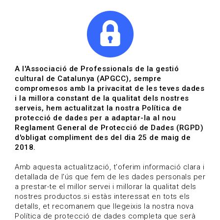
|
|
Agenda
Directori de documents
Actualitza't
A l'Associació de Professionals de la gestió
cultural de Catalunya (APGCC), sempre
Vols estar al dia?
compromesos amb la privacitat de les teves dades
i la millora constant de la qualitat dels nostres
serveis, hem actualitzat la nostra Política de
HOME
/
BLOG
protecció de dades per a adaptar-la al nou
Reglament General de Protecció de Dades (RGPD)
d'obligat compliment des del dia 25 de maig de
2018.
Estigues al dia
Amb aquesta actualització, t'oferim informació clara i
detallada de l'ús que fem de les dades personals per
a prestar-te el millor servei i millorar la qualitat dels
Convocatòries, activitats i notícies del sector de la
nostres productos.si estàs interessat en tots els
cultura.
detalls, et recomanem que llegeixis la nostra nova
Política de protecció de dades completa que serà