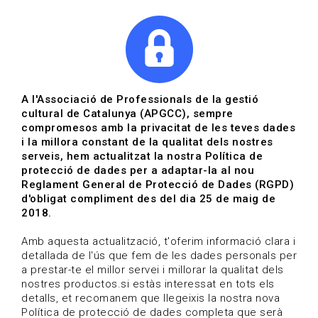
|
|
Agenda
Directori de documents
Actualitza't
A l'Associació de Professionals de la gestió
cultural de Catalunya (APGCC), sempre
Vols estar al dia?
compromesos amb la privacitat de les teves dades
i la millora constant de la qualitat dels nostres
serveis, hem actualitzat la nostra Política de
HOME
/
BLOG
protecció de dades per a adaptar-la al nou
Reglament General de Protecció de Dades (RGPD)
d'obligat compliment des del dia 25 de maig de
2018.
Estigues al dia
Amb aquesta actualització, t'oferim informació clara i
detallada de l'ús que fem de les dades personals per
a prestar-te el millor servei i millorar la qualitat dels
Convocatòries, activitats i notícies del sector de la
nostres productos.si estàs interessat en tots els
cultura.
detalls, et recomanem que llegeixis la nostra nova
Política de protecció de dades completa que serà