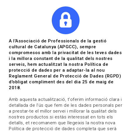
|
|
Agenda
Directori de documents
Actualitza't
A l'Associació de Professionals de la gestió
cultural de Catalunya (APGCC), sempre
Vols estar al dia?
compromesos amb la privacitat de les teves dades
i la millora constant de la qualitat dels nostres
serveis, hem actualitzat la nostra Política de
HOME
/
BLOG
protecció de dades per a adaptar-la al nou
Reglament General de Protecció de Dades (RGPD)
d'obligat compliment des del dia 25 de maig de
2018.
Estigues al dia
Amb aquesta actualització, t'oferim informació clara i
detallada de l'ús que fem de les dades personals per
a prestar-te el millor servei i millorar la qualitat dels
Convocatòries, activitats i notícies del sector de la
nostres productos.si estàs interessat en tots els
cultura.
detalls, et recomanem que llegeixis la nostra nova
Política de protecció de dades completa que serà