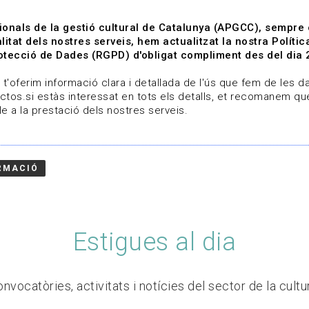
ionals de la gestió cultural de Catalunya (APGCC), sempre
litat dels nostres serveis, hem actualitzat la nostra Polít
tecció de Dades (RGPD) d'obligat compliment des del dia 
om
Línies de treball
Projectes
Serveis
A qui 
t'oferim informació clara i detallada de l'ús que fem de les dad
ctos.si estàs interessat en tots els detalls, et recomanem que
e a la prestació dels nostres serveis.
RMACIÓ
Estigues al dia
nvocatòries, activitats i notícies del sector de la cultu