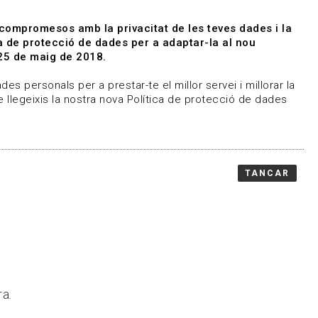
|
|
Agenda
Directori de documents
 compromesos amb la privacitat de les teves dades i la
ica de protecció de dades per a adaptar-la al nou
Associa't
Entra
25 de maig de 2018.
representem
Contacte
es personals per a prestar-te el millor servei i millorar la
 llegeixis la nostra nova Política de protecció de dades
TANCAR
ra.