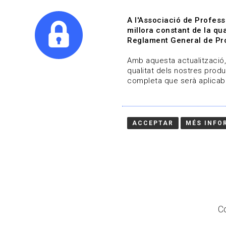
A l'Associació de Profess
millora constant de la qua
Reglament General de Pro
Qui s
Amb aquesta actualització, 
qualitat dels nostres produ
completa que serà aplicabl
Actualitza't
Vols estar al dia?
ACCEPTAR
MÉS INFO
HOME
/
BLOG
Co