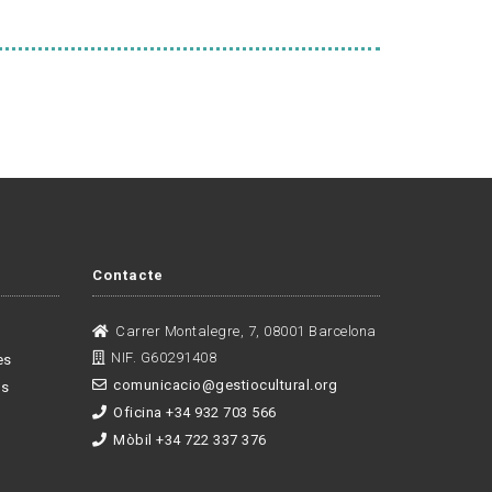
Contacte
Carrer Montalegre, 7, 08001 Barcelona
NIF. G60291408
es
comunicacio@gestiocultural.org
es
Oficina +34 932 703 566
Mòbil +34 722 337 376