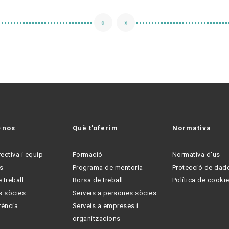
«
»
-nos
Què t'oferim
Normativa
rectiva i equip
Formació
Normativa d'us
s
Programa de mentoria
Protecció de dad
 treball
Borsa de treball
Política de cooki
s sòcies
Serveis a persones sòcies
rència
Serveis a empreses i
organitzacions