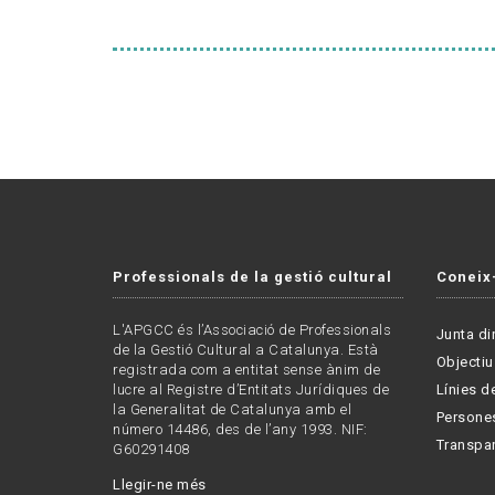
Professionals de la gestió cultural
Coneix
L'APGCC és l’Associació de Professionals
Junta di
de la Gestió Cultural a Catalunya. Està
Objectiu
registrada com a entitat sense ànim de
lucre al Registre d’Entitats Jurídiques de
Línies de
la Generalitat de Catalunya amb el
Persone
número 14486, des de l’any 1993. NIF:
Transpa
G60291408
Llegir-ne més