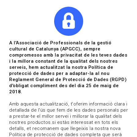
|
|
Agenda
Directori de documents
Actualitza't
A l'Associació de Professionals de la gestió
cultural de Catalunya (APGCC), sempre
Vols estar al dia?
compromesos amb la privacitat de les teves dades
i la millora constant de la qualitat dels nostres
serveis, hem actualitzat la nostra Política de
HOME
/
BLOG
protecció de dades per a adaptar-la al nou
Reglament General de Protecció de Dades (RGPD)
d'obligat compliment des del dia 25 de maig de
2018.
Estigues al dia
Amb aquesta actualització, t'oferim informació clara i
detallada de l'ús que fem de les dades personals per
a prestar-te el millor servei i millorar la qualitat dels
Convocatòries, activitats i notícies del sector de la
nostres productos.si estàs interessat en tots els
cultura.
detalls, et recomanem que llegeixis la nostra nova
Política de protecció de dades completa que serà