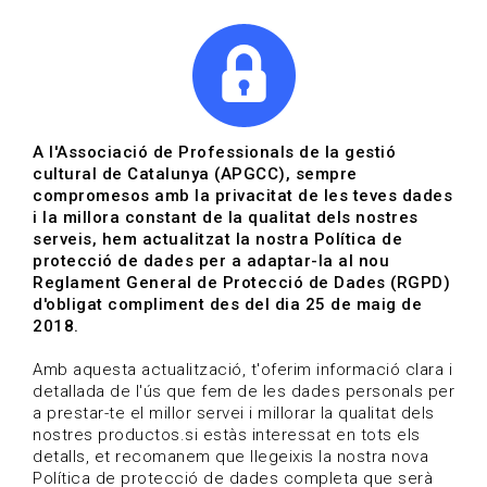
|
|
Agenda
Directori de documents
Actualitza't
A l'Associació de Professionals de la gestió
cultural de Catalunya (APGCC), sempre
Vols estar al dia?
compromesos amb la privacitat de les teves dades
i la millora constant de la qualitat dels nostres
serveis, hem actualitzat la nostra Política de
HOME
/
BLOG
protecció de dades per a adaptar-la al nou
Reglament General de Protecció de Dades (RGPD)
d'obligat compliment des del dia 25 de maig de
2018.
Estigues al dia
Amb aquesta actualització, t'oferim informació clara i
detallada de l'ús que fem de les dades personals per
a prestar-te el millor servei i millorar la qualitat dels
Convocatòries, activitats i notícies del sector de la
nostres productos.si estàs interessat en tots els
cultura.
detalls, et recomanem que llegeixis la nostra nova
Política de protecció de dades completa que serà