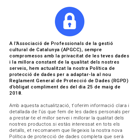
|
|
Agenda
Directori de documents
Actualitza't
A l'Associació de Professionals de la gestió
cultural de Catalunya (APGCC), sempre
Vols estar al dia?
compromesos amb la privacitat de les teves dades
i la millora constant de la qualitat dels nostres
serveis, hem actualitzat la nostra Política de
HOME
/
BLOG
protecció de dades per a adaptar-la al nou
Reglament General de Protecció de Dades (RGPD)
d'obligat compliment des del dia 25 de maig de
2018.
Estigues al dia
Amb aquesta actualització, t'oferim informació clara i
detallada de l'ús que fem de les dades personals per
a prestar-te el millor servei i millorar la qualitat dels
Convocatòries, activitats i notícies del sector de la
nostres productos.si estàs interessat en tots els
cultura.
detalls, et recomanem que llegeixis la nostra nova
Política de protecció de dades completa que serà