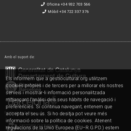
Oficina +34 932 703 566
Mòbil +34 722 337 376
Amb el suport de:
Els informem que a gestiocultural.org utilitzem
cookies pròpies i de tercers per a millorar els nostres
serveis i mostrar-li informació personalitzada
mitjançant l'anàlisi dels seus hàbits de navegació i
preferències. Si continua navegant, entenem que
Formem part de:
accepta el seu ús. Si ho desitja pot veure més
informació sobre la política de cookies. Atenent
regulacions de la Unió Europea (EU–R.G.P.D.) estem