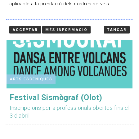
aplicable a la prestació dels nostres serveis.
ACCEPTAR
MÉS INFORMACIÓ
TANCAR
ARTS ESCÈNIQUES
Festival Sismògraf (Olot)
Inscripcions per a professionals obertes fins el
3 d'abril