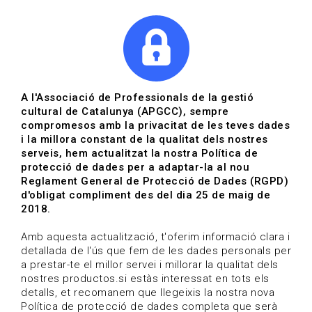
|
|
Agenda
Directori de documents
Actualitza't
A l'Associació de Professionals de la gestió
cultural de Catalunya (APGCC), sempre
Vols estar al dia?
compromesos amb la privacitat de les teves dades
i la millora constant de la qualitat dels nostres
serveis, hem actualitzat la nostra Política de
HOME
/
BLOG
protecció de dades per a adaptar-la al nou
Reglament General de Protecció de Dades (RGPD)
d'obligat compliment des del dia 25 de maig de
2018.
Estigues al dia
Amb aquesta actualització, t'oferim informació clara i
detallada de l'ús que fem de les dades personals per
a prestar-te el millor servei i millorar la qualitat dels
Convocatòries, activitats i notícies del sector de la
nostres productos.si estàs interessat en tots els
cultura.
detalls, et recomanem que llegeixis la nostra nova
Política de protecció de dades completa que serà