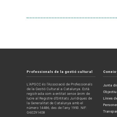
Professionals de la gestió cultural
Coneix
L'APGCC és l’Associació de Professionals
Junta di
de la Gestió Cultural a Catalunya. Està
Objectiu
registrada com a entitat sense ànim de
lucre al Registre d’Entitats Jurídiques de
Línies de
la Generalitat de Catalunya amb el
Persone
número 14486, des de l’any 1993. NIF:
Transpa
G60291408