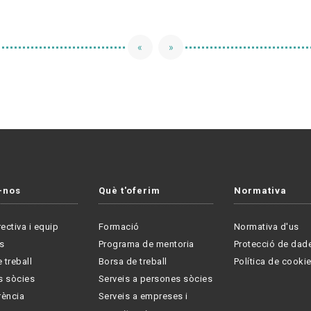
«
»
-nos
Què t'oferim
Normativa
rectiva i equip
Formació
Normativa d'us
s
Programa de mentoria
Protecció de dad
 treball
Borsa de treball
Política de cooki
s sòcies
Serveis a persones sòcies
rència
Serveis a empreses i