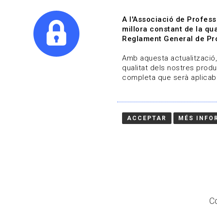
A l'Associació de Profess
millora constant de la qua
Reglament General de Pro
Qui s
Amb aquesta actualització, 
qualitat dels nostres produ
completa que serà aplicabl
Actualitza't
Vols estar al dia?
ACCEPTAR
MÉS INFO
HOME
/
BLOG
Co