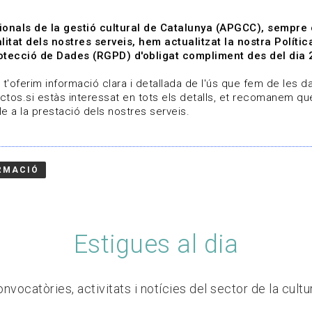
ionals de la gestió cultural de Catalunya (APGCC), sempre
litat dels nostres serveis, hem actualitzat la nostra Polít
tecció de Dades (RGPD) d'obligat compliment des del dia 
om
Línies de treball
Projectes
Serveis
A qui 
t'oferim informació clara i detallada de l'ús que fem de les dad
ctos.si estàs interessat en tots els detalls, et recomanem que
e a la prestació dels nostres serveis.
RMACIÓ
Estigues al dia
nvocatòries, activitats i notícies del sector de la cultu