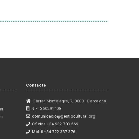
Contacte
Carrer Montalegre, 7, 08001 Barcelona
NIF. G60291408
es
comunicacio@gestiocultural.org
es
Oficina +34 932 703 566
Mòbil +34 722 337 376