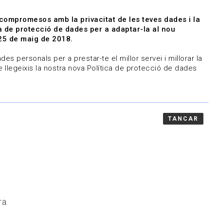
|
|
Agenda
Directori de documents
 compromesos amb la privacitat de les teves dades i la
ica de protecció de dades per a adaptar-la al nou
Associa't
Entra
25 de maig de 2018.
representem
Contacte
es personals per a prestar-te el millor servei i millorar la
 llegeixis la nostra nova Política de protecció de dades
TANCAR
ra.