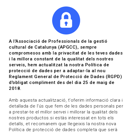
|
|
Agenda
Directori de documents
Actualitza't
A l'Associació de Professionals de la gestió
cultural de Catalunya (APGCC), sempre
Vols estar al dia?
compromesos amb la privacitat de les teves dades
i la millora constant de la qualitat dels nostres
serveis, hem actualitzat la nostra Política de
HOME
/
BLOG
protecció de dades per a adaptar-la al nou
Reglament General de Protecció de Dades (RGPD)
d'obligat compliment des del dia 25 de maig de
2018.
Estigues al dia
Amb aquesta actualització, t'oferim informació clara i
detallada de l'ús que fem de les dades personals per
a prestar-te el millor servei i millorar la qualitat dels
Convocatòries, activitats i notícies del sector de la
nostres productos.si estàs interessat en tots els
cultura.
detalls, et recomanem que llegeixis la nostra nova
Política de protecció de dades completa que serà