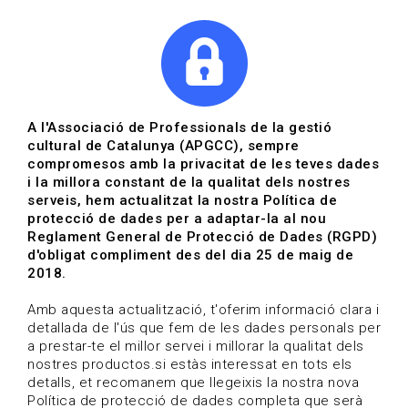
|
|
Agenda
Directori de documents
Actualitza't
A l'Associació de Professionals de la gestió
cultural de Catalunya (APGCC), sempre
Vols estar al dia?
compromesos amb la privacitat de les teves dades
i la millora constant de la qualitat dels nostres
serveis, hem actualitzat la nostra Política de
HOME
/
BLOG
protecció de dades per a adaptar-la al nou
Reglament General de Protecció de Dades (RGPD)
d'obligat compliment des del dia 25 de maig de
2018.
Estigues al dia
Amb aquesta actualització, t'oferim informació clara i
detallada de l'ús que fem de les dades personals per
a prestar-te el millor servei i millorar la qualitat dels
Convocatòries, activitats i notícies del sector de la
nostres productos.si estàs interessat en tots els
cultura.
detalls, et recomanem que llegeixis la nostra nova
Política de protecció de dades completa que serà