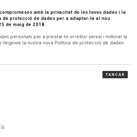
|
|
Agenda
Directori de documents
 compromesos amb la privacitat de les teves dades i la
ica de protecció de dades per a adaptar-la al nou
Associa't
Entra
25 de maig de 2018.
representem
Contacte
es personals per a prestar-te el millor servei i millorar la
 llegeixis la nostra nova Política de protecció de dades
TANCAR
ra.