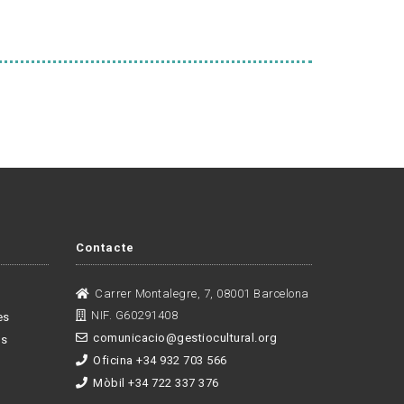
Contacte
Carrer Montalegre, 7, 08001 Barcelona
NIF. G60291408
es
comunicacio@gestiocultural.org
es
Oficina +34 932 703 566
Mòbil +34 722 337 376