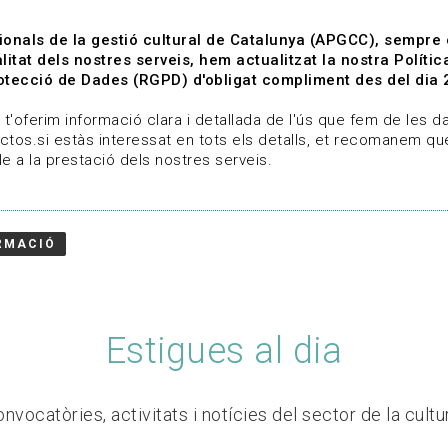
ionals de la gestió cultural de Catalunya (APGCC), sempre
litat dels nostres serveis, hem actualitzat la nostra Polít
tecció de Dades (RGPD) d'obligat compliment des del dia 
om
Línies de treball
Projectes
Serveis
A qui 
t'oferim informació clara i detallada de l'ús que fem de les dad
ctos.si estàs interessat en tots els detalls, et recomanem que
e a la prestació dels nostres serveis.
RMACIÓ
Estigues al dia
nvocatòries, activitats i notícies del sector de la cultu