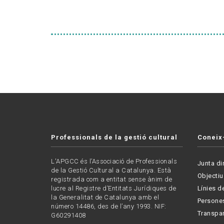
Professionals de la gestió cultural
Coneix
L'APGCC és l’Associació de Professionals
Junta di
de la Gestió Cultural a Catalunya. Està
Objectiu
registrada com a entitat sense ànim de
lucre al Registre d’Entitats Jurídiques de
Línies de
la Generalitat de Catalunya amb el
Persone
número 14486, des de l’any 1993. NIF:
Transpa
G60291408