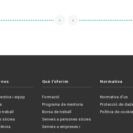
«
»
-nos
Què t'oferim
Normativa
rectiva i equip
Formació
Normativa d'us
s
Programa de mentoria
Protecció de dad
 treball
Borsa de treball
Política de cooki
s sòcies
Serveis a persones sòcies
rència
Serveis a empreses i