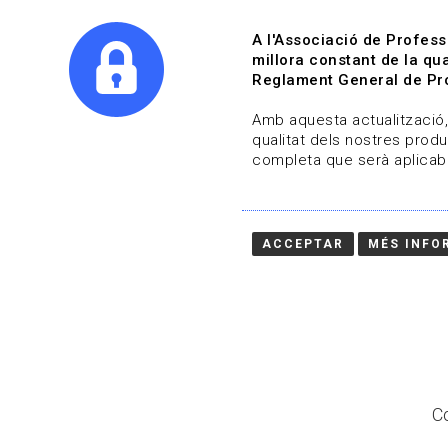
A l'Associació de Profess
millora constant de la qua
Reglament General de Pro
Qui s
Amb aquesta actualització, 
qualitat dels nostres produ
completa que serà aplicabl
Actualitza't
Vols estar al dia?
ACCEPTAR
MÉS INFO
HOME
/
BLOG
Co