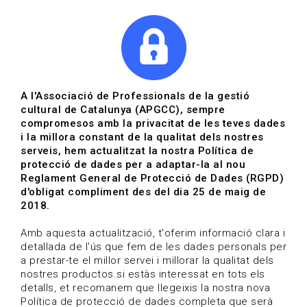
|
|
Agenda
Directori de documents
Actualitza't
A l'Associació de Professionals de la gestió
cultural de Catalunya (APGCC), sempre
Vols estar al dia?
compromesos amb la privacitat de les teves dades
i la millora constant de la qualitat dels nostres
serveis, hem actualitzat la nostra Política de
HOME
/
BLOG
protecció de dades per a adaptar-la al nou
Reglament General de Protecció de Dades (RGPD)
d'obligat compliment des del dia 25 de maig de
2018.
Estigues al dia
Amb aquesta actualització, t'oferim informació clara i
detallada de l'ús que fem de les dades personals per
a prestar-te el millor servei i millorar la qualitat dels
Convocatòries, activitats i notícies del sector de la
nostres productos.si estàs interessat en tots els
cultura.
detalls, et recomanem que llegeixis la nostra nova
Política de protecció de dades completa que serà