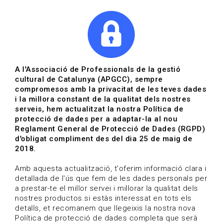
|
|
Agenda
Directori de documents
Actualitza't
A l'Associació de Professionals de la gestió
cultural de Catalunya (APGCC), sempre
Vols estar al dia?
compromesos amb la privacitat de les teves dades
i la millora constant de la qualitat dels nostres
serveis, hem actualitzat la nostra Política de
HOME
/
BLOG
protecció de dades per a adaptar-la al nou
Reglament General de Protecció de Dades (RGPD)
d'obligat compliment des del dia 25 de maig de
2018.
Estigues al dia
Amb aquesta actualització, t'oferim informació clara i
detallada de l'ús que fem de les dades personals per
a prestar-te el millor servei i millorar la qualitat dels
Convocatòries, activitats i notícies del sector de la
nostres productos.si estàs interessat en tots els
cultura.
detalls, et recomanem que llegeixis la nostra nova
Política de protecció de dades completa que serà