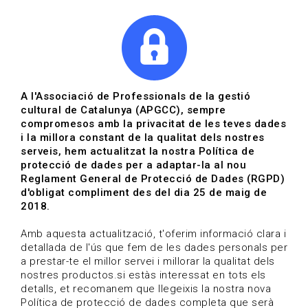
|
|
Agenda
Directori de documents
Actualitza't
A l'Associació de Professionals de la gestió
cultural de Catalunya (APGCC), sempre
Vols estar al dia?
compromesos amb la privacitat de les teves dades
i la millora constant de la qualitat dels nostres
serveis, hem actualitzat la nostra Política de
HOME
/
BLOG
protecció de dades per a adaptar-la al nou
Reglament General de Protecció de Dades (RGPD)
d'obligat compliment des del dia 25 de maig de
2018.
Estigues al dia
Amb aquesta actualització, t'oferim informació clara i
detallada de l'ús que fem de les dades personals per
a prestar-te el millor servei i millorar la qualitat dels
Convocatòries, activitats i notícies del sector de la
nostres productos.si estàs interessat en tots els
cultura.
detalls, et recomanem que llegeixis la nostra nova
Política de protecció de dades completa que serà