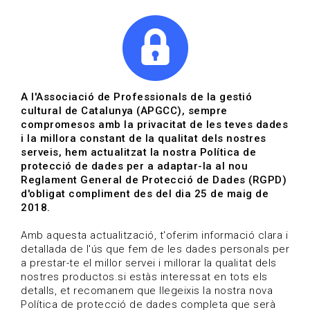
|
|
Agenda
Directori de documents
Actualitza't
A l'Associació de Professionals de la gestió
cultural de Catalunya (APGCC), sempre
Vols estar al dia?
compromesos amb la privacitat de les teves dades
i la millora constant de la qualitat dels nostres
serveis, hem actualitzat la nostra Política de
HOME
/
BLOG
protecció de dades per a adaptar-la al nou
Reglament General de Protecció de Dades (RGPD)
d'obligat compliment des del dia 25 de maig de
2018.
Estigues al dia
Amb aquesta actualització, t'oferim informació clara i
detallada de l'ús que fem de les dades personals per
a prestar-te el millor servei i millorar la qualitat dels
Convocatòries, activitats i notícies del sector de la
nostres productos.si estàs interessat en tots els
cultura.
detalls, et recomanem que llegeixis la nostra nova
Política de protecció de dades completa que serà