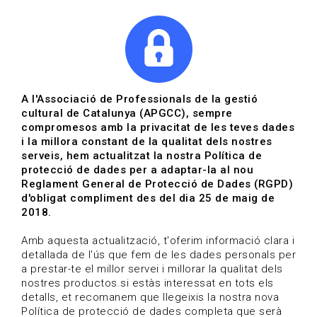
|
|
Agenda
Directori de documents
Actualitza't
A l'Associació de Professionals de la gestió
cultural de Catalunya (APGCC), sempre
Vols estar al dia?
compromesos amb la privacitat de les teves dades
i la millora constant de la qualitat dels nostres
serveis, hem actualitzat la nostra Política de
HOME
/
BLOG
protecció de dades per a adaptar-la al nou
Reglament General de Protecció de Dades (RGPD)
d'obligat compliment des del dia 25 de maig de
2018.
Estigues al dia
Amb aquesta actualització, t'oferim informació clara i
detallada de l'ús que fem de les dades personals per
a prestar-te el millor servei i millorar la qualitat dels
Convocatòries, activitats i notícies del sector de la
nostres productos.si estàs interessat en tots els
cultura.
detalls, et recomanem que llegeixis la nostra nova
Política de protecció de dades completa que serà