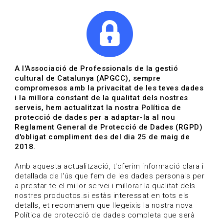
|
|
Agenda
Directori de documents
Actualitza't
A l'Associació de Professionals de la gestió
cultural de Catalunya (APGCC), sempre
Vols estar al dia?
compromesos amb la privacitat de les teves dades
i la millora constant de la qualitat dels nostres
serveis, hem actualitzat la nostra Política de
HOME
/
BLOG
protecció de dades per a adaptar-la al nou
Reglament General de Protecció de Dades (RGPD)
d'obligat compliment des del dia 25 de maig de
2018.
Estigues al dia
Amb aquesta actualització, t'oferim informació clara i
detallada de l'ús que fem de les dades personals per
a prestar-te el millor servei i millorar la qualitat dels
Convocatòries, activitats i notícies del sector de la
nostres productos.si estàs interessat en tots els
cultura.
detalls, et recomanem que llegeixis la nostra nova
Política de protecció de dades completa que serà