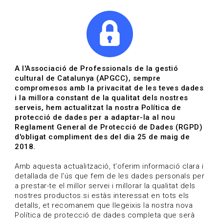
|
|
Agenda
Directori de documents
Actualitza't
A l'Associació de Professionals de la gestió
cultural de Catalunya (APGCC), sempre
Vols estar al dia?
compromesos amb la privacitat de les teves dades
i la millora constant de la qualitat dels nostres
serveis, hem actualitzat la nostra Política de
HOME
/
BLOG
protecció de dades per a adaptar-la al nou
Reglament General de Protecció de Dades (RGPD)
d'obligat compliment des del dia 25 de maig de
2018.
Estigues al dia
Amb aquesta actualització, t'oferim informació clara i
detallada de l'ús que fem de les dades personals per
a prestar-te el millor servei i millorar la qualitat dels
Convocatòries, activitats i notícies del sector de la
nostres productos.si estàs interessat en tots els
cultura.
detalls, et recomanem que llegeixis la nostra nova
Política de protecció de dades completa que serà