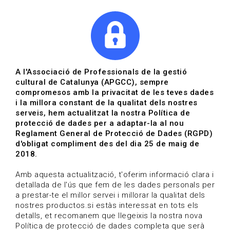
|
|
Agenda
Directori de documents
Actualitza't
A l'Associació de Professionals de la gestió
cultural de Catalunya (APGCC), sempre
Vols estar al dia?
compromesos amb la privacitat de les teves dades
i la millora constant de la qualitat dels nostres
serveis, hem actualitzat la nostra Política de
HOME
/
BLOG
protecció de dades per a adaptar-la al nou
Reglament General de Protecció de Dades (RGPD)
d'obligat compliment des del dia 25 de maig de
2018.
Estigues al dia
Amb aquesta actualització, t'oferim informació clara i
detallada de l'ús que fem de les dades personals per
a prestar-te el millor servei i millorar la qualitat dels
Convocatòries, activitats i notícies del sector de la
nostres productos.si estàs interessat en tots els
cultura.
detalls, et recomanem que llegeixis la nostra nova
Política de protecció de dades completa que serà