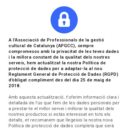
|
|
Agenda
Directori de documents
Actualitza't
A l'Associació de Professionals de la gestió
cultural de Catalunya (APGCC), sempre
Vols estar al dia?
compromesos amb la privacitat de les teves dades
i la millora constant de la qualitat dels nostres
serveis, hem actualitzat la nostra Política de
HOME
/
BLOG
protecció de dades per a adaptar-la al nou
Reglament General de Protecció de Dades (RGPD)
d'obligat compliment des del dia 25 de maig de
2018.
Estigues al dia
Amb aquesta actualització, t'oferim informació clara i
detallada de l'ús que fem de les dades personals per
a prestar-te el millor servei i millorar la qualitat dels
Convocatòries, activitats i notícies del sector de la
nostres productos.si estàs interessat en tots els
cultura.
detalls, et recomanem que llegeixis la nostra nova
Política de protecció de dades completa que serà