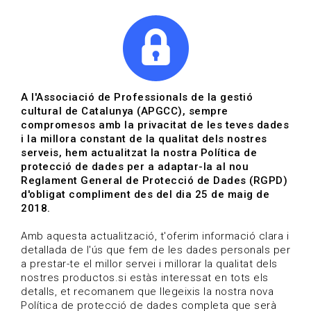
|
|
Agenda
Directori de documents
Actualitza't
A l'Associació de Professionals de la gestió
cultural de Catalunya (APGCC), sempre
Vols estar al dia?
compromesos amb la privacitat de les teves dades
i la millora constant de la qualitat dels nostres
serveis, hem actualitzat la nostra Política de
HOME
/
BLOG
protecció de dades per a adaptar-la al nou
Reglament General de Protecció de Dades (RGPD)
d'obligat compliment des del dia 25 de maig de
2018.
Estigues al dia
Amb aquesta actualització, t'oferim informació clara i
detallada de l'ús que fem de les dades personals per
a prestar-te el millor servei i millorar la qualitat dels
Convocatòries, activitats i notícies del sector de la
nostres productos.si estàs interessat en tots els
cultura.
detalls, et recomanem que llegeixis la nostra nova
Política de protecció de dades completa que serà