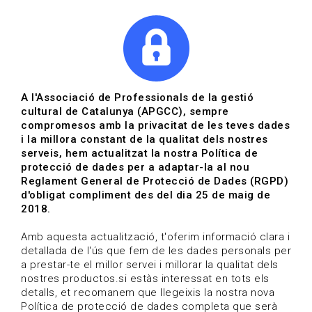
|
|
Agenda
Directori de documents
Actualitza't
A l'Associació de Professionals de la gestió
cultural de Catalunya (APGCC), sempre
Vols estar al dia?
compromesos amb la privacitat de les teves dades
i la millora constant de la qualitat dels nostres
serveis, hem actualitzat la nostra Política de
HOME
/
BLOG
protecció de dades per a adaptar-la al nou
Reglament General de Protecció de Dades (RGPD)
d'obligat compliment des del dia 25 de maig de
2018.
Estigues al dia
Amb aquesta actualització, t'oferim informació clara i
detallada de l'ús que fem de les dades personals per
a prestar-te el millor servei i millorar la qualitat dels
Convocatòries, activitats i notícies del sector de la
nostres productos.si estàs interessat en tots els
cultura.
detalls, et recomanem que llegeixis la nostra nova
Política de protecció de dades completa que serà